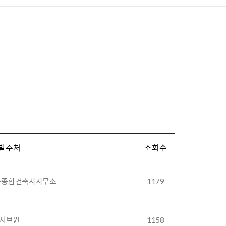
발주처
조회수
축종합건축사사무소
1179
서브원
1158