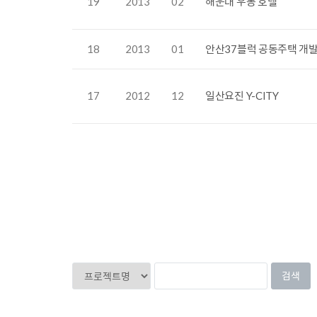
19
2013
02
해운대 우동 호텔
18
2013
01
안산37블럭 공동주택 개
17
2012
12
일산요진 Y-CITY