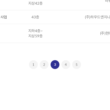
라
지상42층
발사업
43층
(주)하우드엔지
지하4층~
(주)
지상59층
1
2
3
4
5