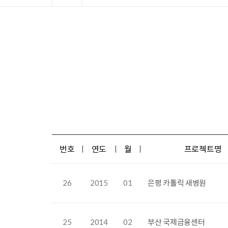
번호
연도
월
프로젝트명
26
2015
01
은평 카톨릭 새병원
25
2014
02
부산 국제금융센터