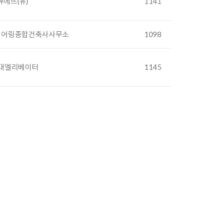
뮤에뜨(유)
1141
니어링종합건축사사무소
1098
현대엘리베이터
1145