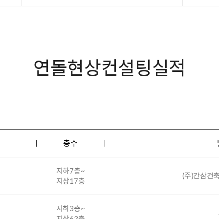
연돌현상컨설팅실적
층수
지하7층~
(주)간삼건
지상17층
지하3층~
지상63층