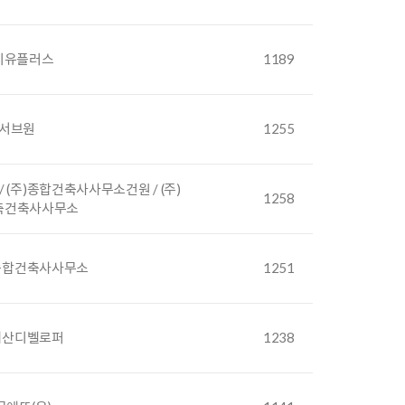
지유플러스
1189
서브원
1255
 (주)종합건축사사무소건원 / (주)
1258
축건축사사무소
우종합건축사사무소
1251
)대산디벨로퍼
1238