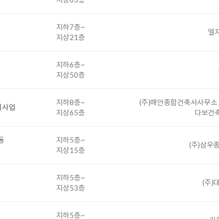
지하7층~
엘
지상21층
지하6층~
지상50층
지하8층~
(주)해안종합건축사사무소 /
비사업
지상65층
다보건
동
지하5층~
(주)삼
지상15층
지하5층~
(주
지상53층
지하5층~