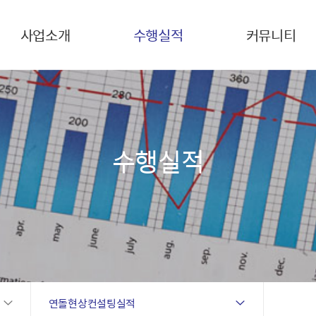
사업소개
수행실적
커뮤니티
수행실적
연돌현상컨설팅실적