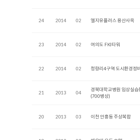
24
2014
02
엘지유플러스 용산사옥
23
2014
02
여의도 FKI타워
22
2014
02
청량리4구역 도시환경정
경북대학교병원 임상실습
21
2013
04
(700병상)
20
2013
03
이천 안흥동 주상복합