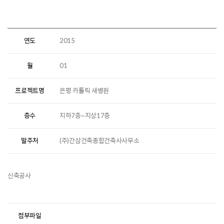
연도
2015
월
01
프로젝트명
은평 카톨릭 새병원
층수
지하7층~지상17층
발주처
(주)간삼건축종합건축사사무소
신축공사
첨부파일