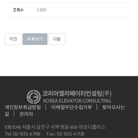
조회수
1180
이전
목록보기
다음
개인정보취급방침
이메일무단수집거부
찾아오시는
길
관리자
(08504) 서울시 금천구 서부샛길 606 대성디폴리스
Tel: 02-831-6788
Fax : 02-831-6708