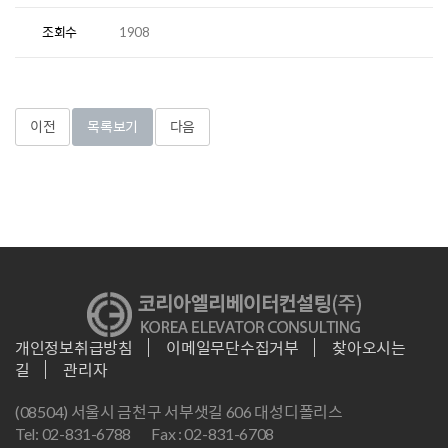
조회수
1908
이전
목록보기
다음
개인정보취급방침
이메일무단수집거부
찾아오시는
길
관리자
(08504) 서울시 금천구 서부샛길 606 대성디폴리스
Tel: 02-831-6788
Fax : 02-831-6708