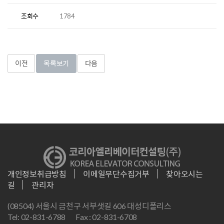
조회수
1784
이전
목록보기
다음
개인정보취급방침
이메일무단수집거부
찾아오시는
길
관리자
(08504) 서울시 금천구 서부샛길 606 대성디폴리스
Tel: 02-831-6788
Fax : 02-831-6708