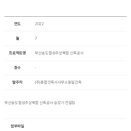
연도
2022
월
7
프로젝트명
부산송도협성주상복합 신축공사
층수
-
발주처
(주)종합건축사사무소동일건축
부산송도협성주상복합 신축공사 승강기 컨설팅
첨부파일